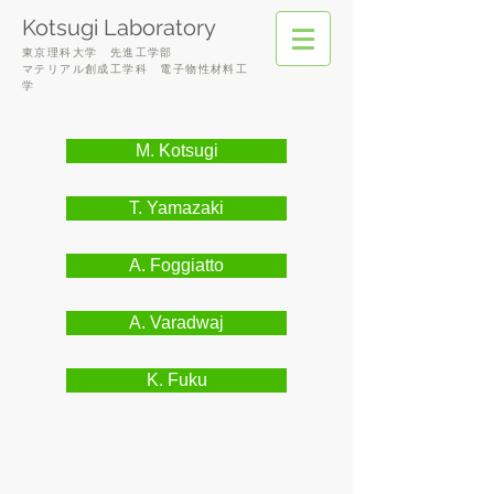
Kotsugi Laboratory
東京理科大学 先進
工学部
マテリアル創成工学科
電子物性材料工
学
M. Kotsugi
T. Yamazaki
A. Foggiatto
A. Varadwaj
K. Fuku