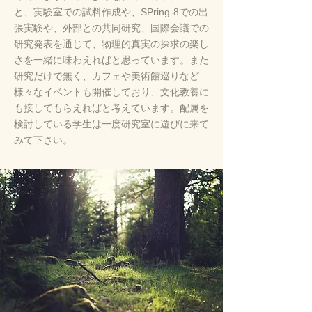
と、
実験室での試料作成や、
SPring-8での出
張実験や、外部との共同研究、国際会議での
研究発表を通じて、物理的真実の探求の楽し
さを一緒に味わえればと思っています。
また
研究だけで無く、カフェや美術館巡りなど
様々なイベントも開催しており、文化教養に
も接してもらえればと考えています。
配属を
検討している学生は一度研究室に遊びに来て
みて下さい。