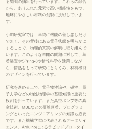
る知識の抽出
を
行っています。
これらの融合
から、ありふれた元素で高い機能性をもつ、
地球にやさしい材料の創製に挑戦していま
す。
小嗣研究室では、単純に機能の善し悪しだけ
で無く、その背後にある電子状態を明らかに
することで、物理的真実の解明に取り組んで
います。このような未開の問題に対して、蒸
着装置やSPring-8や情報科学を活用しなが
ら、情熱をもって研究にとりくみ、材料機能
のデザインを行っています。
研究を進める上で、電子物性論や、磁性、量
子力学などの物性物理学の基礎知識は重要な
役割を担っています。また真空ポンプ等の真
空技術、MBEなどの薄膜蒸着、プログラミ
ングといったエンジニアリングの知識も必要
です。また機械学習に代表されるデータサイ
エンス、Arduinoによるラピッドプロトタイ