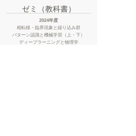
​ゼミ（教科書）
2024年度
相転移・臨界現象と繰り込み群
パターン認識と機械学習（上・下）
ディープラーニングと物理学
プラズマプロセスによる薄膜の基礎と応
用
クラスター・ナノ粒子・薄膜の基礎
スピントロニクスの基礎と応用
X線光電子分光法
XAFSの基礎と応用
2023年度
内田老鶴圃 固体の磁性
G. Grosso 固体物理学
杉山聡 分析モデル入門