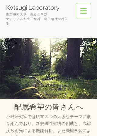
Kotsugi Laboratory
東京理科大学 先進
工学部
マテリアル創成工学科
電子物性材料工
学
​配属希望の皆さんへ
小嗣研究室で
は現在３つの大きなテーマに取
り組んでおり、新規磁性材料の創成と、高輝
度放射光による機能解析、また機械学習によ